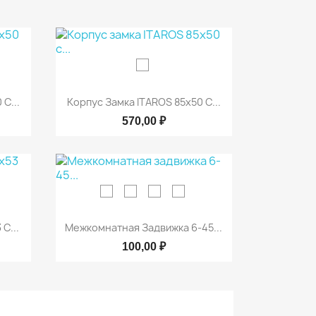

р
Быстрый просмотр
С...
Корпус Замка ITAROS 85х50 С...
570,00 ₽

р
Быстрый просмотр
С...
Межкомнатная Задвижка 6-45...
100,00 ₽