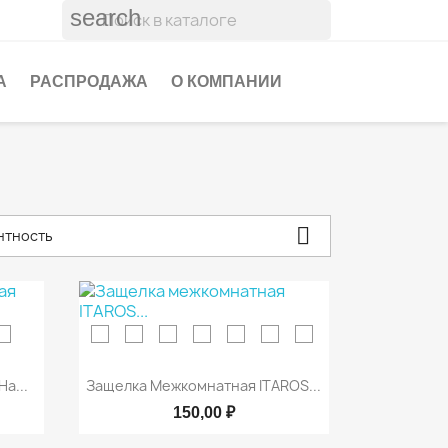
search
А
РАСПРОДАЖА
О КОМПАНИИ

нтность

р
Быстрый просмотр
а...
Защелка Межкомнатная ITAROS...
150,00 ₽