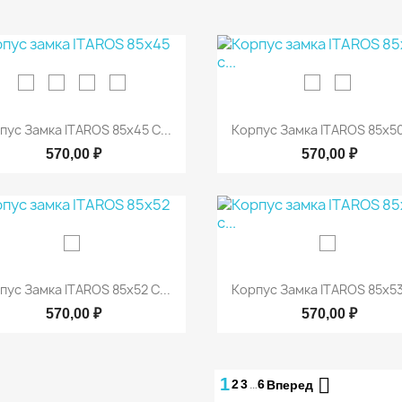


Быстрый просмотр
Быстрый просмот
пус Замка ITAROS 85х45 С...
Корпус Замка ITAROS 85х50 
570,00 ₽
570,00 ₽


Быстрый просмотр
Быстрый просмот
пус Замка ITAROS 85х52 С...
Корпус Замка ITAROS 85х53 
570,00 ₽
570,00 ₽

1
…
2
3
6
Вперед