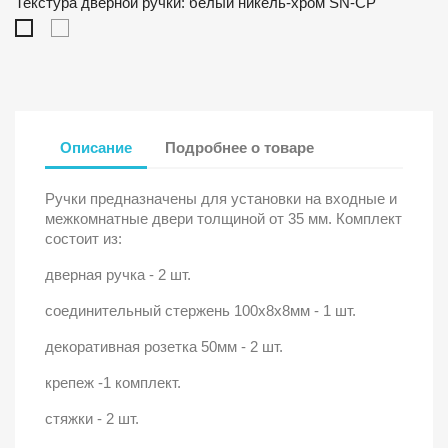
Текстура дверной ручки: белый никель-хром SN-CP
старая
белый
бронза
никель-
AB
хром
SN-
CP
Описание
Подробнее о товаре
Ручки предназначены для установки на входные и
межкомнатные двери толщиной от 35 мм. Комплект
состоит из:
дверная ручка - 2 шт.
соединительный стержень 100х8х8мм - 1 шт.
декоративная розетка 50мм - 2 шт.
крепеж -1 комплект.
стяжки - 2 шт.